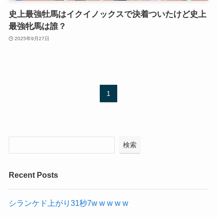
史上最強牡馬はイクイノックスで決着ついたけど史上
最強牝馬は誰？
2025年9月27日
1
検索
Recent Posts
シランケド上がり31秒7w w w w w