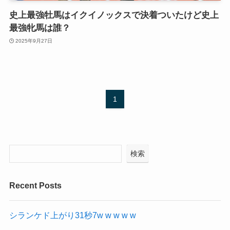
史上最強牡馬はイクイノックスで決着ついたけど史上
最強牝馬は誰？
2025年9月27日
1
検索
Recent Posts
シランケド上がり31秒7w w w w w