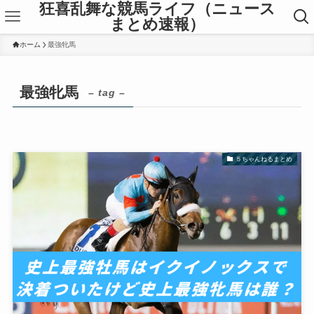
狂喜乱舞な競馬ライフ（ニュース
まとめ速報）
ホーム
最強牝馬
最強牝馬
– tag –
５ちゃんねるまとめ