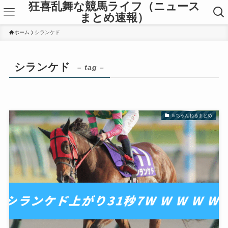
狂喜乱舞な競馬ライフ（ニュース
まとめ速報）
ホーム
シランケド
シランケド
– tag –
５ちゃんねるまとめ