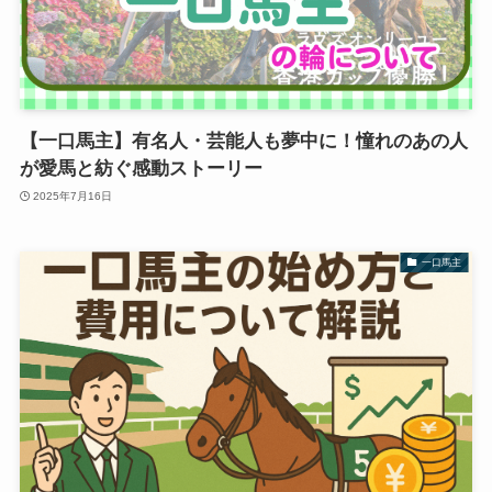
【一口馬主】有名人・芸能人も夢中に！憧れのあの人
が愛馬と紡ぐ感動ストーリー
2025年7月16日
一口馬主