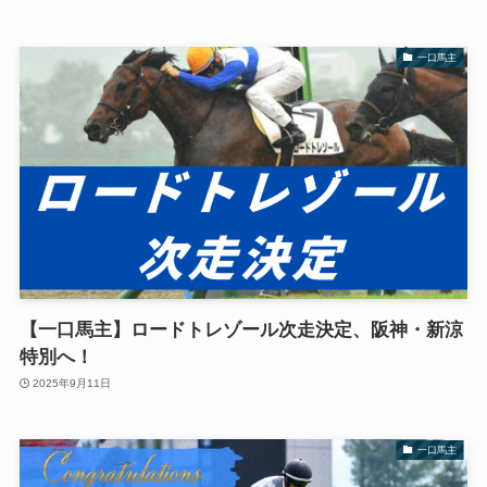
一口馬主
【一口馬主】ロードトレゾール次走決定、阪神・新涼
特別へ！
2025年9月11日
一口馬主